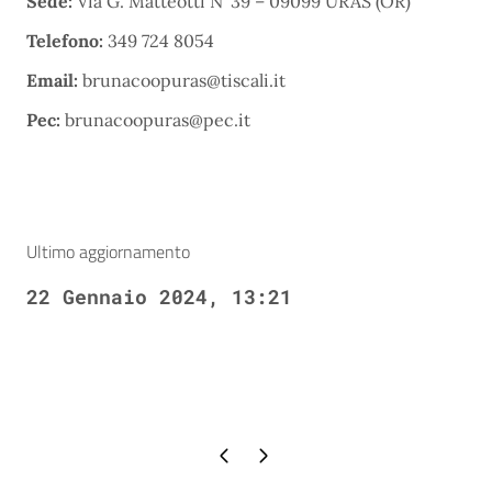
Sede:
Via G. Matteotti N’ 39 – 09099 URAS (OR)
Telefono:
349 724 8054
Email:
brunacoopuras@tiscali.it
Pec:
brunacoopuras@pec.it
Ultimo aggiornamento
22 Gennaio 2024, 13:21
Pagina precedente
Pagina successiva