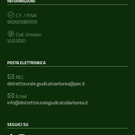
INFORMAZIONI
C.F. / P.IVA
90060580959
Cod. Univoco
VUS5DID
POSTA ELETTRONICA
PEC
distrettorurale.giudicatoarborea@pec.it
Email
info@distrettoruralegiudicatodiarborea.it
SEGUICI SU