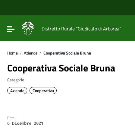
Vai ai contenuti
Vai al menu di navigazione
Vai al footer
Attiva / disattiva la navigazione
Distretto Rurale “Giudicato di Arborea”
Home
/
Aziende
/
Cooperativa Sociale Bruna
Cooperativa Sociale Bruna
Categorie
Aziende
Cooperativa
Data:
6 Dicembre 2021