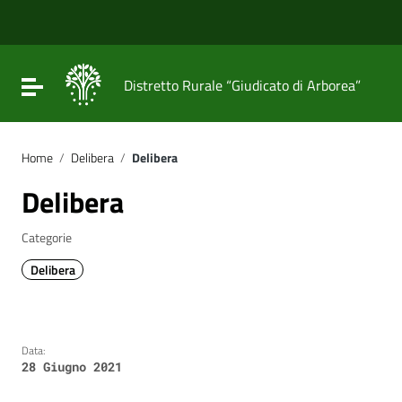
Vai ai contenuti
Vai al menu di navigazione
Vai al footer
Attiva / disattiva la navigazione
Distretto Rurale “Giudicato di Arborea”
Home
/
Delibera
/
Delibera
Delibera
Categorie
Delibera
Data:
28 Giugno 2021