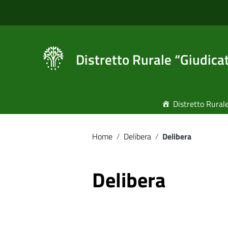
Vai ai contenuti
Vai al menu di navigazione
Vai al footer
Distretto Rurale “Giudica
Distretto Rural
Home
/
Delibera
/
Delibera
Delibera