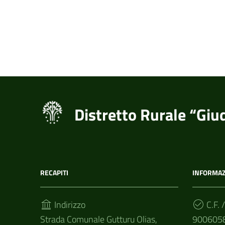
Distretto Rurale “Giu
RECAPITI
INFORMAZ
Indirizzo
C.F. /
Strada Comunale Gutturu Olias,
900605