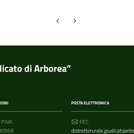
Pagina precedente
Pagina successiva
dicato di Arborea”
IONI
POSTA ELETTRONICA
 P.IVA
PEC
80959
distrettorurale.giudicatoar