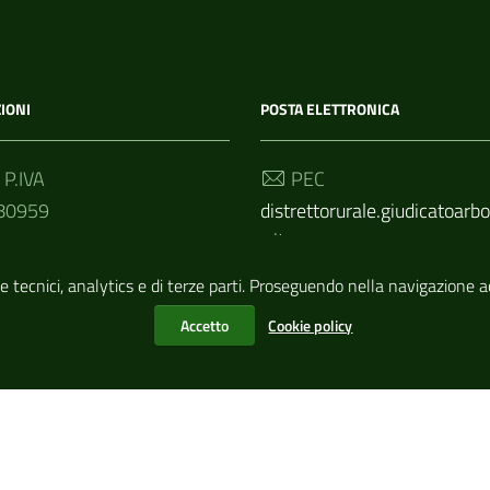
IONI
POSTA ELETTRONICA
 P.IVA
PEC
80959
distrettorurale.giudicatoar
c.it
 Univoco
e tecnici, analytics e di terze parti. Proseguendo nella navigazione acc
Email
D
info@distrettoruralegiudica
Accetto
Cookie policy
ea.it
| Basato sul
Prototipo per siti PA di AgID