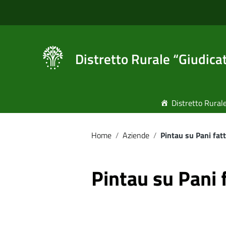
Vai ai contenuti
Vai al menu di navigazione
Vai al footer
Distretto Rurale “Giudica
Distretto Rural
Home
/
Aziende
/
Pintau su Pani fa
Pintau su Pani