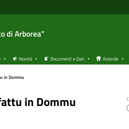
to di Arborea”
e
Novità
Documenti e Dati
Aziende
ttu in Dommu
 fattu in Dommu
C