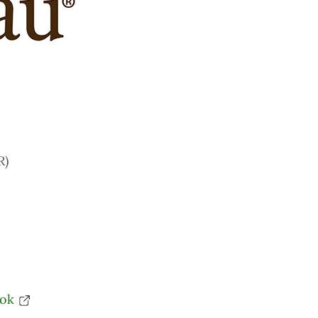
R)
ook