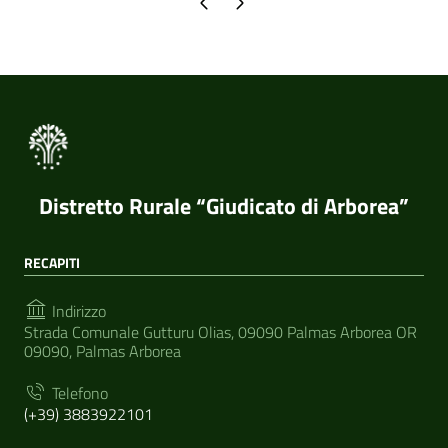
Pagina precedente
Pagina successiva
Distretto Rurale “Giudicato di Arborea”
RECAPITI
Indirizzo
Strada Comunale Gutturu Olias, 09090 Palmas Arborea OR
09090, Palmas Arborea
Telefono
(+39) 3883922101