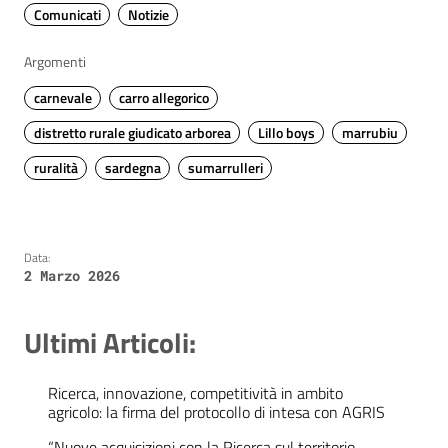
Comunicati
Notizie
Argomenti
carnevale
carro allegorico
distretto rurale giudicato arborea
Lillo boys
marrubiu
ruralità
sardegna
sumarrulleri
Data:
2 Marzo 2026
Ultimi Articoli:
Ricerca, innovazione, competitività in ambito
agricolo: la firma del protocollo di intesa con AGRIS
“Nuove acquisizioni con la Ricerca sul territorio.