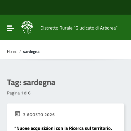
Vai ai contenuti
Vai al menu di navigazione
Vai al footer
Attiva / disattiva la navigazione
Distretto Rurale “Giudicato di Arborea”
Home
/
sardegna
Tag:
sardegna
Pagina 1 di 6
3 AGOSTO 2026
“Nuove acquisizioni con la Ricerca sul territorio.