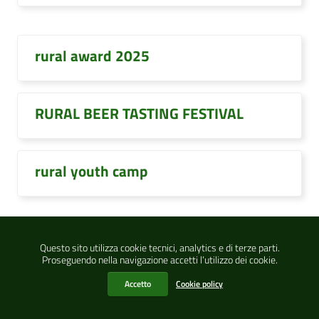
rural award 2025
RURAL BEER TASTING FESTIVAL
rural youth camp
rurale
Questo sito utilizza cookie tecnici, analytics e di terze parti.
Proseguendo nella navigazione accetti l’utilizzo dei cookie.
Accetto
Cookie policy
ruralità