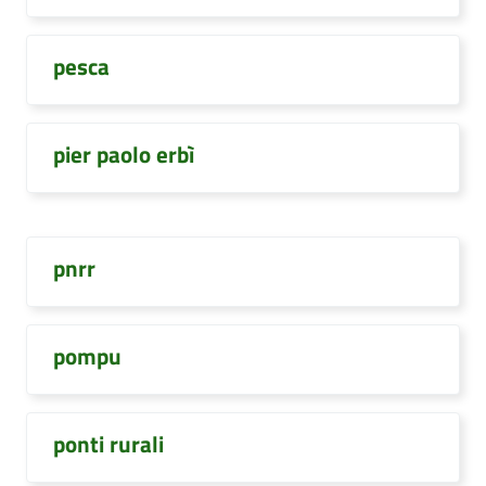
pesca
pier paolo erbì
pnrr
pompu
ponti rurali