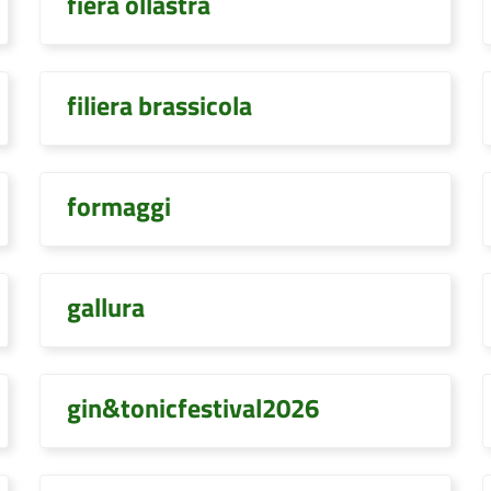
fiera ollastra
filiera brassicola
formaggi
gallura
gin&tonicfestival2026