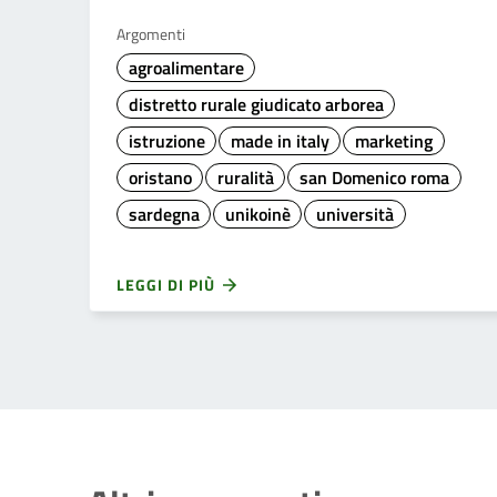
Argomenti
agroalimentare
distretto rurale giudicato arborea
istruzione
made in italy
marketing
oristano
ruralità
san Domenico roma
sardegna
unikoinè
università
LEGGI DI PIÙ