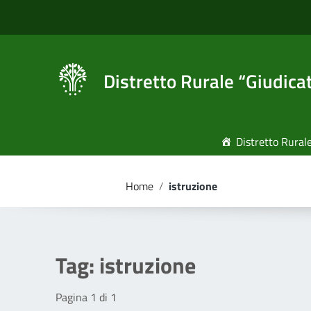
Vai ai contenuti
Vai al menu di navigazione
Vai al footer
Distretto Rurale “Giudica
Distretto Rural
Home
/
istruzione
Tag:
istruzione
Pagina 1 di 1