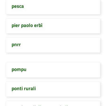
pesca
pier paolo erbì
pnrr
pompu
ponti rurali