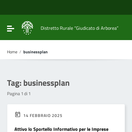
Vai ai contenuti
Vai al menu di navigazione
Vai al footer
Attiva / disattiva la navigazione
Distretto Rurale “Giudicato di Arborea”
Home
/
businessplan
Tag:
businessplan
Pagina 1 di 1
14 FEBBRAIO 2025
Attivo lo Sportello Informativo per le Imprese