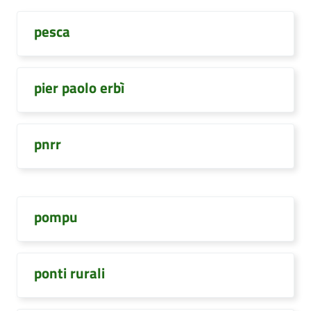
pesca
pier paolo erbì
pnrr
pompu
ponti rurali