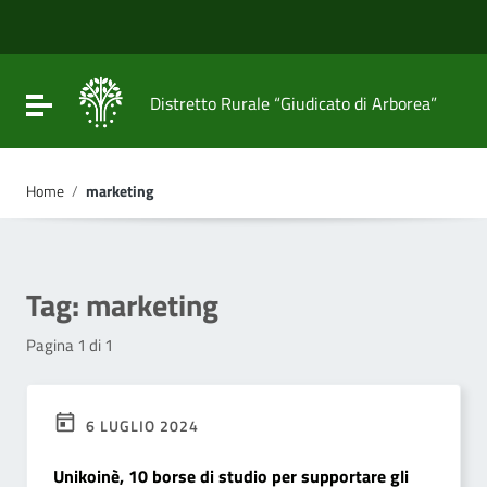
Vai ai contenuti
Vai al menu di navigazione
Vai al footer
Attiva / disattiva la navigazione
Distretto Rurale “Giudicato di Arborea”
Home
/
marketing
Tag:
marketing
Pagina 1 di 1
6 LUGLIO 2024
Unikoinè, 10 borse di studio per supportare gli