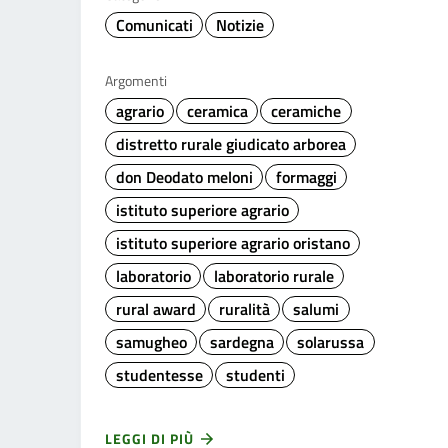
Comunicati
Notizie
Argomenti
agrario
ceramica
ceramiche
distretto rurale giudicato arborea
don Deodato meloni
formaggi
istituto superiore agrario
istituto superiore agrario oristano
laboratorio
laboratorio rurale
rural award
ruralità
salumi
samugheo
sardegna
solarussa
studentesse
studenti
LEGGI DI PIÙ