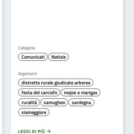
Categorie
Comunicati
Notizie
Argomenti
distretto rurale giudicato arborea
festa del carciofo
mojos e marigas
ruralità
samugheo
sardegna
siamaggiore
LEGGI DI PIÙ