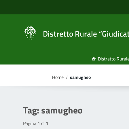
Vai ai contenuti
Vai al menu di navigazione
Vai al footer
Distretto Rurale “Giudica
Distretto Rural
Home
/
samugheo
Tag:
samugheo
Pagina 1 di 1