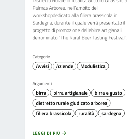
Distretto Rurale in località Gutturu Olias snc a
Palmas Arborea, nell’ambito del
workshopdedicato alla filiera brassicola in
Sardegna, durante il quale verrà presentato il
progetto di promozione dellebirre artigianali
denominato “The Rural Beer Tasting Festival”.
Categorie
Avvisi
Aziende
Modulistica
Argomenti
birra
birra artigianale
birra e gusto
distretto rurale giudicato arborea
filiera brassicola
ruralità
sardegna
LEGGI DI PIÙ