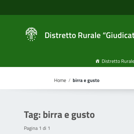
Vai ai contenuti
Vai al menu di navigazione
Vai al footer
Distretto Rurale “Giudica
Distretto Rural
Home
/
birra e gusto
Tag:
birra e gusto
Pagina 1 di 1