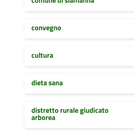
comune di siamanna
convegno
cultura
dieta sana
distretto rurale giudicato
arborea