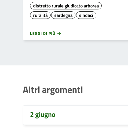
distretto rurale giudicato arborea
ruralità
sardegna
sindaci
LEGGI DI PIÙ
Altri argomenti
2 giugno