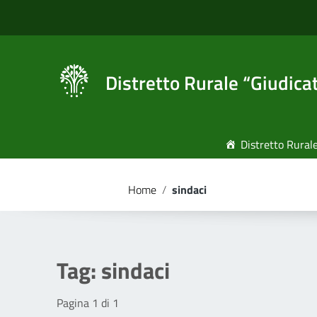
Vai ai contenuti
Vai al menu di navigazione
Vai al footer
Distretto Rurale “Giudica
Distretto Rural
Home
/
sindaci
Tag:
sindaci
Pagina 1 di 1