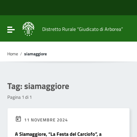
Vai ai contenuti
Vai al menu di navigazione
Vai al footer
Attiva / disattiva la navigazione
Distretto Rurale “Giudicato di Arborea”
Home
/
siamaggiore
Tag:
siamaggiore
Pagina 1 di 1
11 NOVEMBRE 2024
A Siamaggiore, “La Festa del Carciofo”, a