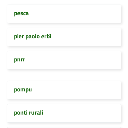
pesca
pier paolo erbì
pnrr
pompu
ponti rurali