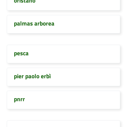
oristano
palmas arborea
pesca
pier paolo erbì
pnrr