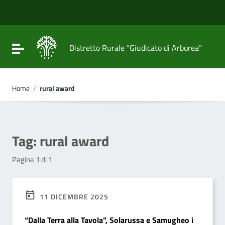
Vai ai contenuti
Vai al menu di navigazione
Vai al footer
Attiva / disattiva la navigazione
Distretto Rurale “Giudicato di Arborea”
Home
/
rural award
Tag:
rural award
Pagina 1 di 1
11 DICEMBRE 2025
“Dalla Terra alla Tavola”, Solarussa e Samugheo i