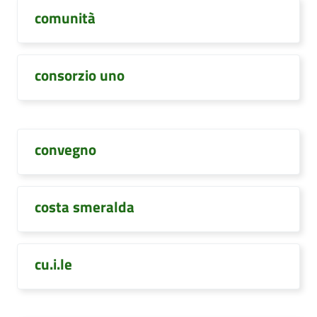
comunità
consorzio uno
convegno
costa smeralda
cu.i.le