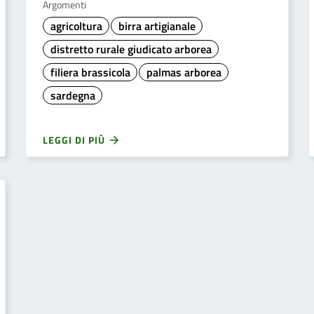
Argomenti
agricoltura
birra artigianale
distretto rurale giudicato arborea
filiera brassicola
palmas arborea
sardegna
LEGGI DI PIÙ