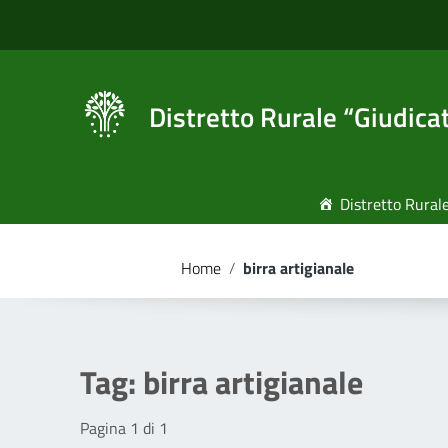
Vai ai contenuti
Vai al menu di navigazione
Vai al footer
Distretto Rurale “Giudica
Distretto Rural
Home
/
birra artigianale
Tag:
birra artigianale
Pagina 1 di 1