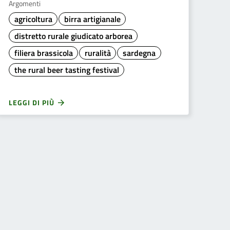
Argomenti
agricoltura
birra artigianale
distretto rurale giudicato arborea
filiera brassicola
ruralità
sardegna
the rural beer tasting festival
LEGGI DI PIÙ