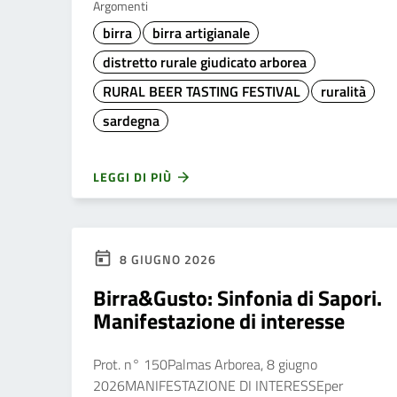
Argomenti
birra
birra artigianale
distretto rurale giudicato arborea
RURAL BEER TASTING FESTIVAL
ruralità
sardegna
LEGGI DI PIÙ
8 GIUGNO 2026
Birra&Gusto: Sinfonia di Sapori.
Manifestazione di interesse
Prot. n° 150Palmas Arborea, 8 giugno
2026MANIFESTAZIONE DI INTERESSEper