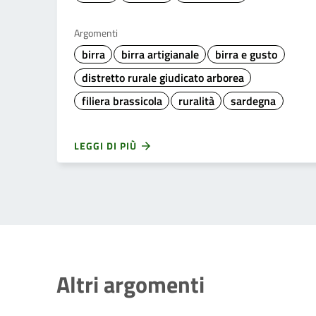
Argomenti
birra
birra artigianale
birra e gusto
distretto rurale giudicato arborea
filiera brassicola
ruralità
sardegna
LEGGI DI PIÙ
Altri argomenti