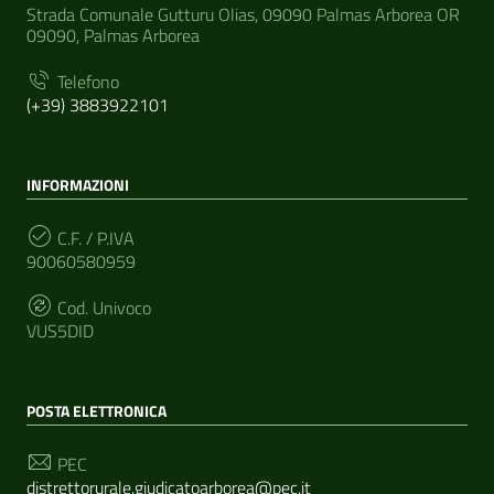
Strada Comunale Gutturu Olias, 09090 Palmas Arborea OR
09090, Palmas Arborea
Telefono
(+39) 3883922101
INFORMAZIONI
C.F. / P.IVA
90060580959
Cod. Univoco
VUS5DID
POSTA ELETTRONICA
PEC
distrettorurale.giudicatoarborea@pec.it