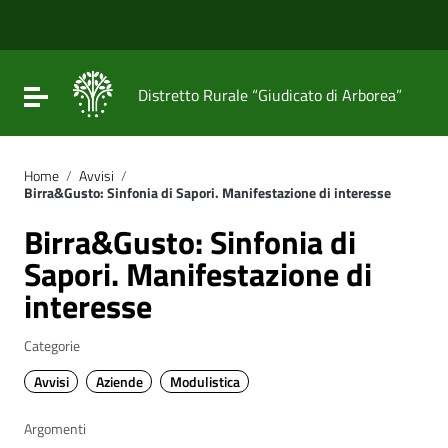
Vai ai contenuti
Vai al menu di navigazione
Vai al footer
Attiva / disattiva la navigazione
Distretto Rurale “Giudicato di Arborea”
Home
/
Avvisi
/
Birra&Gusto: Sinfonia di Sapori. Manifestazione di interesse
Birra&Gusto: Sinfonia di
Sapori. Manifestazione di
interesse
Categorie
Avvisi
Aziende
Modulistica
Argomenti