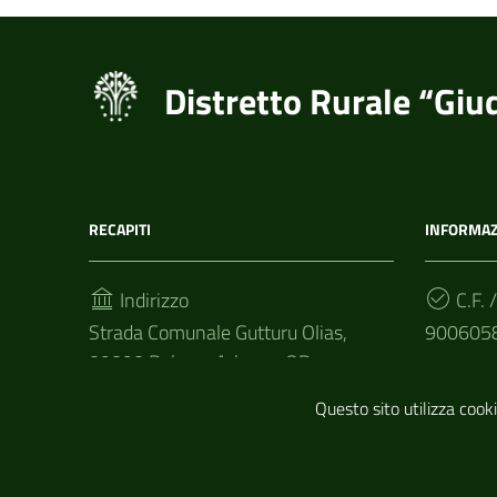
Distretto Rurale “Giu
RECAPITI
INFORMAZ
Indirizzo
C.F. /
Strada Comunale Gutturu Olias,
900605
09090 Palmas Arborea OR
Cod.
09090, Palmas Arborea
Questo sito utilizza cooki
VUS5DI
Telefono
(+39) 3883922101