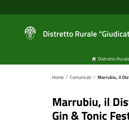
Vai ai contenuti
Vai al menu di navigazione
Vai al footer
Distretto Rurale “Giudica
Distretto Rural
Home
/
Comunicati
/
Marrubiu, il Di
Marrubiu, il Di
Gin & Tonic Fes