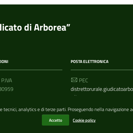
dicato di Arborea”
IONI
POSTA ELETTRONICA
 P.IVA
PEC
80959
distrettorurale.giudicatoar
c.it
 Univoco
e tecnici, analytics e di terze parti. Proseguendo nella navigazione acc
Email
D
info@distrettoruralegiudica
Accetto
Cookie policy
ea.it