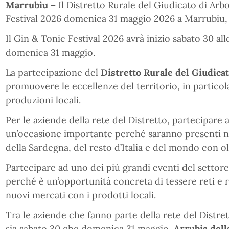
Marrubiu –
Il Distretto Rurale del Giudicato di Arb
Festival 2026 domenica 31 maggio 2026 a Marrubiu, 
Il Gin & Tonic Festival 2026 avrà inizio sabato 30 all
domenica 31 maggio.
La partecipazione del
Distretto Rurale del Giudica
promuovere le eccellenze del territorio, in particolar
produzioni locali.
Per le aziende della rete del Distretto, partecipare a
un’occasione importante perché saranno presenti n
della Sardegna, del resto d’Italia e del mondo con ol
Partecipare ad uno dei più grandi eventi del settore
perché è un’opportunità concreta di tessere reti e re
nuovi mercati con i prodotti locali.
Tra le aziende che fanno parte della rete del Distre
sia sabato 30 che domenica 31 maggio,
Arrubia dell