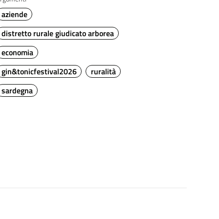
aziende
distretto rurale giudicato arborea
economia
gin&tonicfestival2026
ruralità
sardegna