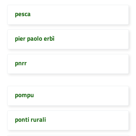
pesca
pier paolo erbì
pnrr
pompu
ponti rurali