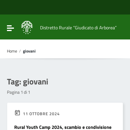
Vai ai contenuti
Vai al menu di navigazione
Vai al footer
Attiva / disattiva la navigazione
Distretto Rurale “Giudicato di Arborea”
Home
/
giovani
Tag:
giovani
Pagina 1 di 1
11 OTTOBRE 2024
Rural Youth Camp 2024, scambio e condivisione