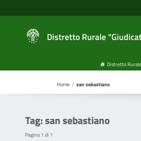
Vai ai contenuti
Vai al menu di navigazione
Vai al footer
Distretto Rurale “Giudica
Distretto Rural
Home
/
san sebastiano
Tag:
san sebastiano
Pagina 1 di 1