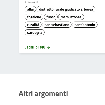
Argomenti
allai
distretto rurale giudicato arborea
fogalone
fuoco
mamutzones
ruralità
san sebastiano
sant'antonio
sardegna
LEGGI DI PIÙ
Altri argomenti