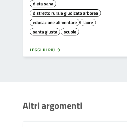
dieta sana
distretto rurale giudicato arborea
educazione alimentare
laore
santa giusta
scuole
LEGGI DI PIÙ
Altri argomenti