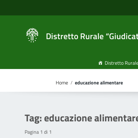
Vai ai contenuti
Vai al menu di navigazione
Vai al footer
Distretto Rurale “Giudica
Distretto Rural
Home
/
educazione alimentare
Tag:
educazione alimentar
Pagina 1 di 1