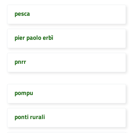
pesca
pier paolo erbì
pnrr
pompu
ponti rurali