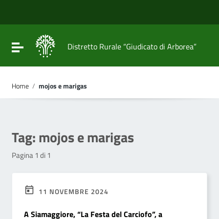
Vai ai contenuti
Vai al menu di navigazione
Vai al footer
Attiva / disattiva la navigazione
Distretto Rurale “Giudicato di Arborea”
Home
/
mojos e marigas
Tag:
mojos e marigas
Pagina 1 di 1
11 NOVEMBRE 2024
A Siamaggiore, “La Festa del Carciofo”, a