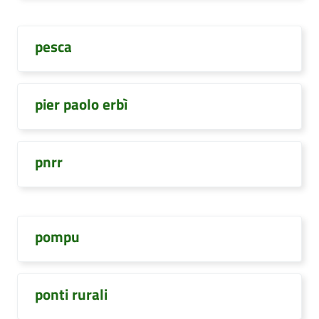
pesca
pier paolo erbì
pnrr
pompu
ponti rurali