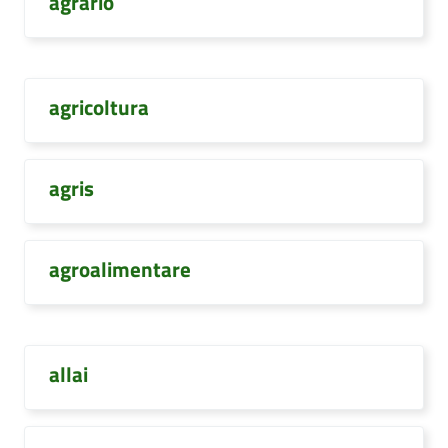
agrario
agricoltura
agris
agroalimentare
allai