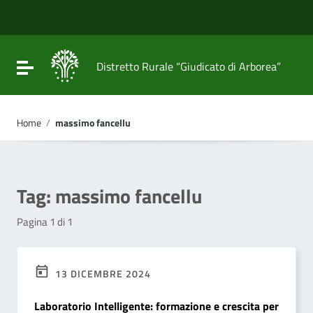
Vai ai contenuti
Vai al menu di navigazione
Vai al footer
Attiva / disattiva la navigazione
Distretto Rurale “Giudicato di Arborea”
Home
/
massimo fancellu
Tag:
massimo fancellu
Pagina 1 di 1
13 DICEMBRE 2024
Laboratorio Intelligente: formazione e crescita per