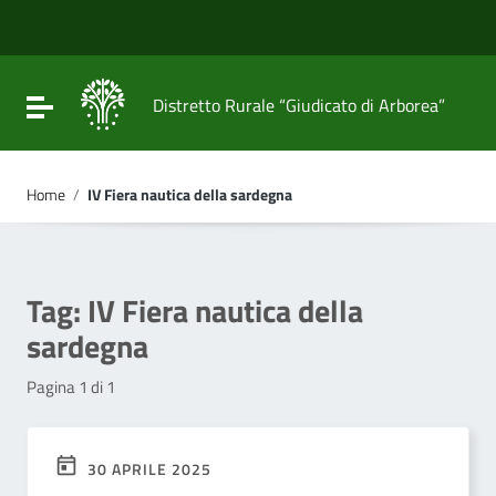
Vai ai contenuti
Vai al menu di navigazione
Vai al footer
Attiva / disattiva la navigazione
Distretto Rurale “Giudicato di Arborea”
Home
/
IV Fiera nautica della sardegna
Tag:
IV Fiera nautica della
sardegna
Pagina 1 di 1
30 APRILE 2025