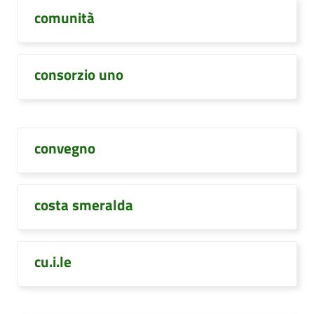
comunità
consorzio uno
convegno
costa smeralda
cu.i.le