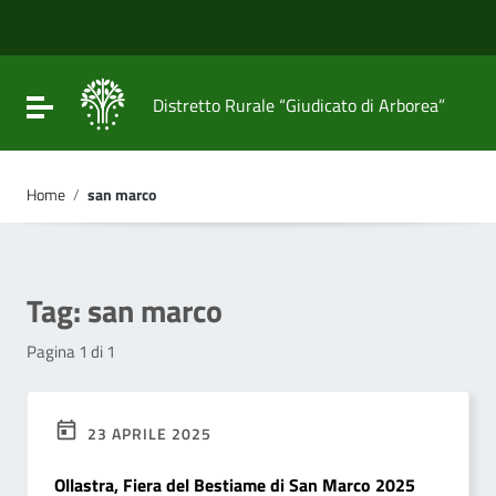
Vai ai contenuti
Vai al menu di navigazione
Vai al footer
Attiva / disattiva la navigazione
Distretto Rurale “Giudicato di Arborea”
Home
/
san marco
Tag:
san marco
Pagina 1 di 1
23 APRILE 2025
Ollastra, Fiera del Bestiame di San Marco 2025