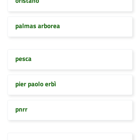
oristano
palmas arborea
pesca
pier paolo erbì
pnrr