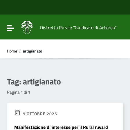
Vai ai contenuti
Vai al menu di navigazione
Vai al footer
Attiva / disattiva la navigazione
Distretto Rurale “Giudicato di Arborea”
Home
/
artigianato
Tag:
artigianato
Pagina 1 di 1
9 OTTOBRE 2025
Manifestazione di interesse per il Rural Award