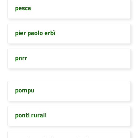
pesca
pier paolo erbì
pnrr
pompu
ponti rurali