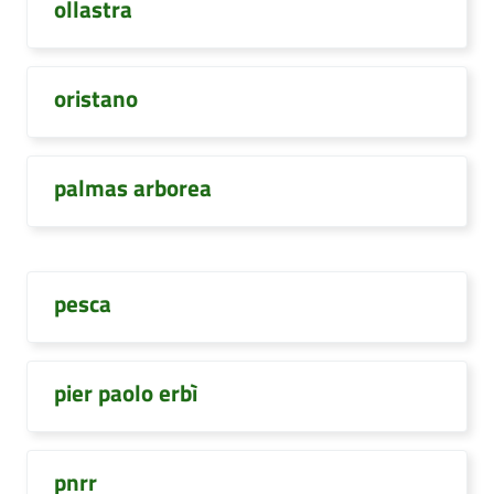
ollastra
oristano
palmas arborea
pesca
pier paolo erbì
pnrr