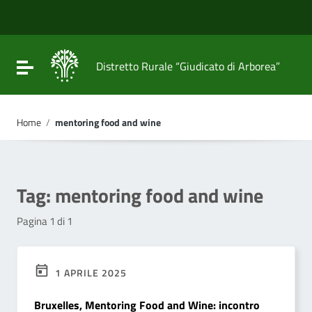
Vai ai contenuti
Vai al menu di navigazione
Vai al footer
Attiva / disattiva la navigazione
Distretto Rurale “Giudicato di Arborea”
Home
/
mentoring food and wine
Tag:
mentoring food and wine
Pagina 1 di 1
1 APRILE 2025
Bruxelles, Mentoring Food and Wine: incontro