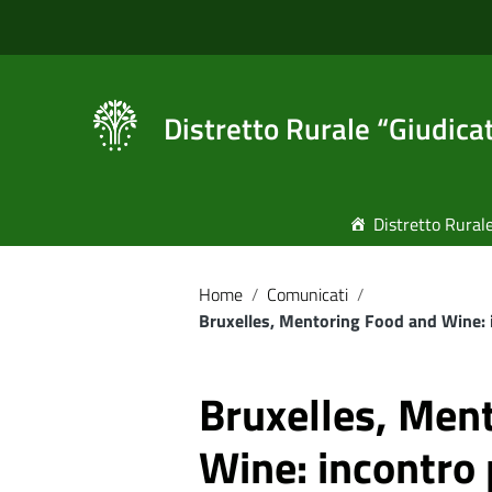
Vai ai contenuti
Vai al menu di navigazione
Vai al footer
Distretto Rurale “Giudica
Distretto Rural
Home
/
Comunicati
/
Bruxelles, Mentoring Food and Wine: i
Bruxelles, Men
Wine: incontro 